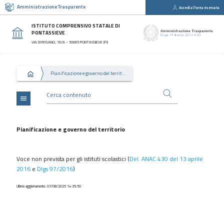
Amministrazione Trasparente
Accedi all'area riservata
close
Sezioni
ISTITUTO COMPRENSIVO STATALE DI
PONTASSIEVE
Disposizioni
VIA DI ROSANO, 16/A - 50065 PONTASSIEVE (FI)
Generali
Organizzazione
Pianificazione e governo del territorio
Consulenti
e
collaboratori
menu
Personale
Bandi
Pianificazione e governo del territorio
di
concorso
Voce non prevista per gli istituti scolastici (
Del. ANAC 430 del 13 aprile
Performance
2016
e
Dlgs 97/2016
)
Enti
Ultimo aggiornamento: 07/08/2025 14:35:50
controllati
Attività
e