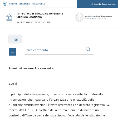
Amministrazione Trasparente
Accedi all'area riservata
close
Sezioni
ISTITUTO D'ISTRUZIONE SUPERIORE
VIRGINIO - DONADIO
Disposizioni
VIA SAVIGLIANO, 25 - 12100 CUNEO (CN)
Generali
Organizzazione
Consulenti
e
collaboratori
menu
Personale
Bandi
Amministrazione Trasparente
di
concorso
COS'È
Performance
Il principio della trasparenza, inteso come «accessibilità totale» alle
Enti
informazioni che riguardano l'organizzazione e l'attività delle
controllati
pubbliche amministrazioni, è stato affermato con decreto legislativo 14
Attività
marzo 2013, n. 33. Obiettivo della norma è quello di favorire un
e
controllo diffuso da parte del cittadino sull'operato delle istituzioni e