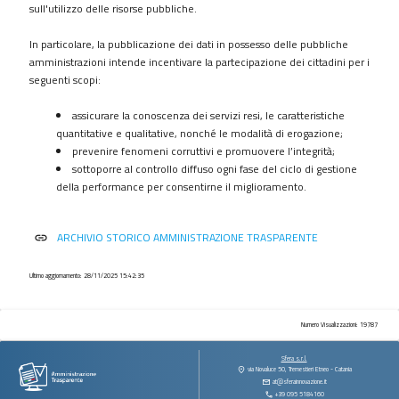
procedimenti
sull'utilizzo delle risorse pubbliche.
Provvedimenti
In particolare, la pubblicazione dei dati in possesso delle pubbliche
Controlli
amministrazioni intende incentivare la partecipazione dei cittadini per i
sulle
seguenti scopi:
imprese
assicurare la conoscenza dei servizi resi, le caratteristiche
Bandi
quantitative e qualitative, nonché le modalità di erogazione;
di
prevenire fenomeni corruttivi e promuovere l’integrità;
gara
sottoporre al controllo diffuso ogni fase del ciclo di gestione
e
della performance per consentirne il miglioramento.
contratti
Sovvenzioni
ARCHIVIO STORICO AMMINISTRAZIONE TRASPARENTE
link
contributi
sussidi
vantaggi
Ultimo aggiornamento: 28/11/2025 15:42:35
economici
Bilanci
Numero Visualizzazioni: 19787
Beni
Sfera s.r.l.
immobili
via Novaluce 50, Tremestieri Etneo - Catania
at@sferainnovazione.it
e
+39 095 5184160