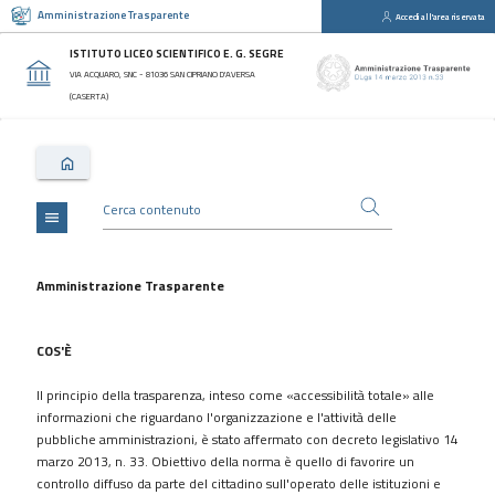
Amministrazione Trasparente
Accedi all'area riservata
close
Sezioni
ISTITUTO LICEO SCIENTIFICO E. G. SEGRE
Disposizioni
VIA ACQUARO, SNC - 81036 SAN CIPRIANO D'AVERSA
Generali
(CASERTA)
Organizzazione
Consulenti
e
collaboratori
menu
Personale
Bandi
Amministrazione Trasparente
di
concorso
COS'È
Performance
Il principio della trasparenza, inteso come «accessibilità totale» alle
Enti
informazioni che riguardano l'organizzazione e l'attività delle
controllati
pubbliche amministrazioni, è stato affermato con decreto legislativo 14
Attività
marzo 2013, n. 33. Obiettivo della norma è quello di favorire un
e
controllo diffuso da parte del cittadino sull'operato delle istituzioni e