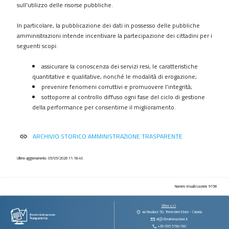
procedimenti
sull'utilizzo delle risorse pubbliche.
Provvedimenti
In particolare, la pubblicazione dei dati in possesso delle pubbliche
Controlli
amministrazioni intende incentivare la partecipazione dei cittadini per i
sulle
seguenti scopi:
imprese
assicurare la conoscenza dei servizi resi, le caratteristiche
Bandi
quantitative e qualitative, nonché le modalità di erogazione;
di
prevenire fenomeni corruttivi e promuovere l’integrità;
gara
sottoporre al controllo diffuso ogni fase del ciclo di gestione
e
della performance per consentirne il miglioramento.
contratti
Sovvenzioni
ARCHIVIO STORICO AMMINISTRAZIONE TRASPARENTE
link
contributi
sussidi
vantaggi
Ultimo aggiornamento: 05/05/2026 11:18:40
economici
Bilanci
Numero Visualizzazioni: 9158
Beni
Sfera s.r.l.
immobili
via Novaluce 50, Tremestieri Etneo - Catania
at@sferainnovazione.it
e
+39 095 5184160