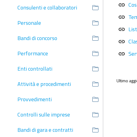
Cos
link
Consulenti e collaboratori
Tem
link
Personale
Lis
link
Bandi di concorso
Cla
link
Performance
Ser
link
Enti controllati
Ultimo agg
Attività e procedimenti
Provvedimenti
Controlli sulle imprese
Bandi di gara e contratti