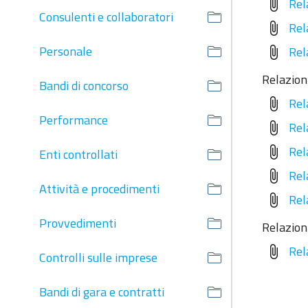
Rel
attach_file
Consulenti e collaboratori
Rel
attach_file
Personale
Rel
attach_file
Relazion
Bandi di concorso
Rel
attach_file
Performance
Rel
attach_file
Rel
attach_file
Enti controllati
Rel
attach_file
Attività e procedimenti
Rel
attach_file
Provvedimenti
Relazion
Rel
attach_file
Controlli sulle imprese
Bandi di gara e contratti