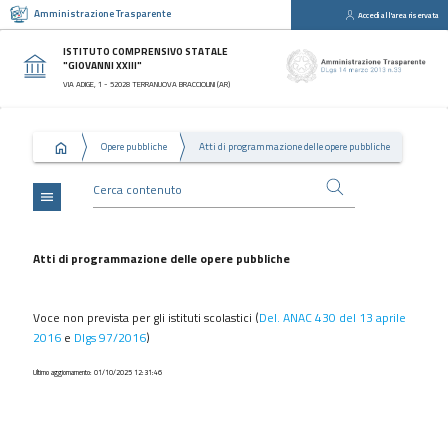
Amministrazione Trasparente
Accedi all'area riservata
close
Sezioni
ISTITUTO COMPRENSIVO STATALE
"GIOVANNI XXIII"
Disposizioni
VIA ADIGE, 1 - 52028 TERRANUOVA BRACCIOLINI (AR)
Generali
Organizzazione
Opere pubbliche
Atti di programmazione delle opere pubbliche
Consulenti
e
collaboratori
menu
Personale
Bandi
Atti di programmazione delle opere pubbliche
di
concorso
Voce non prevista per gli istituti scolastici (
Del. ANAC 430 del 13 aprile
Performance
2016
e
Dlgs 97/2016
)
Enti
Ultimo aggiornamento: 01/10/2025 12:31:46
controllati
Attività
e