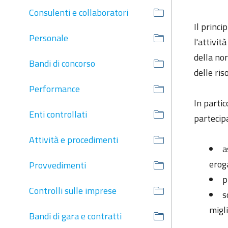
Consulenti e collaboratori
Il princi
Personale
l'attivit
della nor
Bandi di concorso
delle ris
Performance
In partic
Enti controllati
partecipa
Attività e procedimenti
a
erog
Provvedimenti
p
Controlli sulle imprese
s
migl
Bandi di gara e contratti