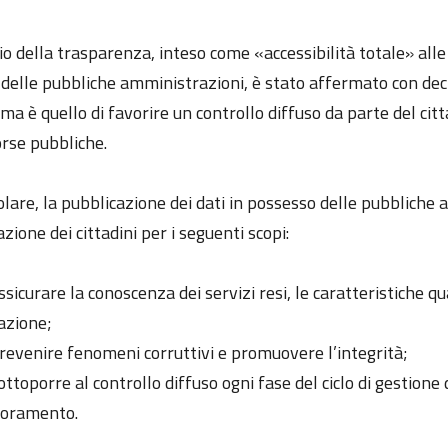
pio della trasparenza, inteso come «accessibilità totale» al
à delle pubbliche amministrazioni, è stato affermato con dec
ma è quello di favorire un controllo diffuso da parte del citta
orse pubbliche.
olare, la pubblicazione dei dati in possesso delle pubbliche
zione dei cittadini per i seguenti scopi:
ssicurare la conoscenza dei servizi resi, le caratteristiche q
azione;
revenire fenomeni corruttivi e promuovere l’integrità;
ottoporre al controllo diffuso ogni fase del ciclo di gestion
ioramento.