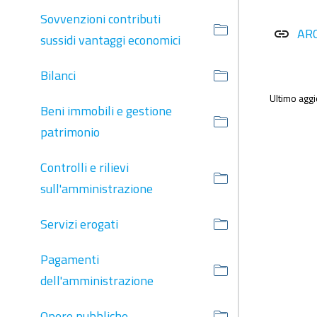
Sovvenzioni contributi
AR
link
sussidi vantaggi economici
Bilanci
Ultimo agg
Beni immobili e gestione
patrimonio
Controlli e rilievi
sull'amministrazione
Servizi erogati
Pagamenti
dell'amministrazione
Opere pubbliche