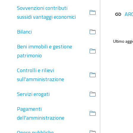
Sovvenzioni contributi
AR
link
sussidi vantaggi economici
Bilanci
Ultimo agg
Beni immobili e gestione
patrimonio
Controlli e rilievi
sull'amministrazione
Servizi erogati
Pagamenti
dell'amministrazione
Opere pubbliche