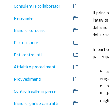
Consulenti e collaboratori
Il princi
Personale
l'attivit
della nor
Bandi di concorso
delle ris
Performance
In partic
Enti controllati
partecipa
Attività e procedimenti
a
erog
Provvedimenti
p
Controlli sulle imprese
s
migl
Bandi di gara e contratti