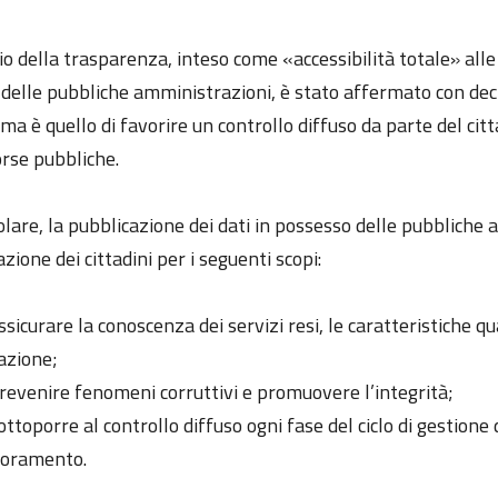
pio della trasparenza, inteso come «accessibilità totale» al
à delle pubbliche amministrazioni, è stato affermato con dec
ma è quello di favorire un controllo diffuso da parte del citta
orse pubbliche.
olare, la pubblicazione dei dati in possesso delle pubbliche
zione dei cittadini per i seguenti scopi:
ssicurare la conoscenza dei servizi resi, le caratteristiche q
azione;
revenire fenomeni corruttivi e promuovere l’integrità;
ottoporre al controllo diffuso ogni fase del ciclo di gestion
ioramento.