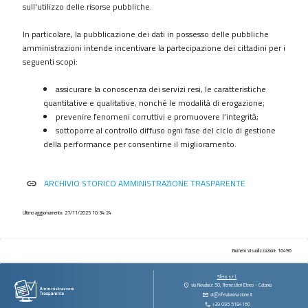
procedimenti
sull'utilizzo delle risorse pubbliche.
Provvedimenti
In particolare, la pubblicazione dei dati in possesso delle pubbliche
Controlli
amministrazioni intende incentivare la partecipazione dei cittadini per i
sulle
seguenti scopi:
imprese
assicurare la conoscenza dei servizi resi, le caratteristiche
Bandi
quantitative e qualitative, nonché le modalità di erogazione;
di
prevenire fenomeni corruttivi e promuovere l’integrità;
gara
sottoporre al controllo diffuso ogni fase del ciclo di gestione
e
della performance per consentirne il miglioramento.
contratti
Sovvenzioni
ARCHIVIO STORICO AMMINISTRAZIONE TRASPARENTE
link
contributi
sussidi
vantaggi
Ultimo aggiornamento: 27/11/2025 10:34:24
economici
Bilanci
Numero Visualizzazioni: 16496
Beni
Sfera s.r.l.
immobili
via Novaluce 50, Tremestieri Etneo - Catania
at@sferainnovazione.it
e
+39 095 5184160