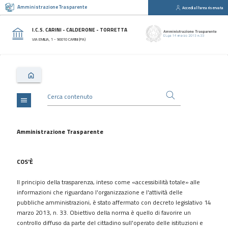
Amministrazione Trasparente
Accedi all'area riservata
close
Sezioni
I.C.S. CARINI - CALDERONE - TORRETTA
Disposizioni
VIA EMILIA, 1 - 90010 CARINI (PA)
Generali
Organizzazione
Consulenti
e
collaboratori
menu
Personale
Bandi
Amministrazione Trasparente
di
concorso
COS'È
Performance
Il principio della trasparenza, inteso come «accessibilità totale» alle
Enti
informazioni che riguardano l'organizzazione e l'attività delle
controllati
pubbliche amministrazioni, è stato affermato con decreto legislativo 14
Attività
marzo 2013, n. 33. Obiettivo della norma è quello di favorire un
e
controllo diffuso da parte del cittadino sull'operato delle istituzioni e