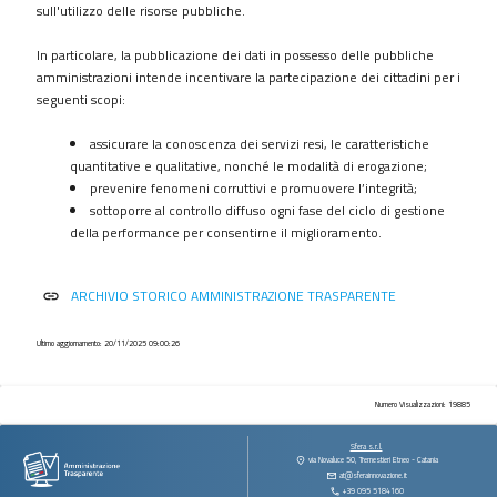
procedimenti
sull'utilizzo delle risorse pubbliche.
Provvedimenti
In particolare, la pubblicazione dei dati in possesso delle pubbliche
Controlli
amministrazioni intende incentivare la partecipazione dei cittadini per i
sulle
seguenti scopi:
imprese
assicurare la conoscenza dei servizi resi, le caratteristiche
Bandi
quantitative e qualitative, nonché le modalità di erogazione;
di
prevenire fenomeni corruttivi e promuovere l’integrità;
gara
sottoporre al controllo diffuso ogni fase del ciclo di gestione
e
della performance per consentirne il miglioramento.
contratti
Sovvenzioni
ARCHIVIO STORICO AMMINISTRAZIONE TRASPARENTE
link
contributi
sussidi
vantaggi
Ultimo aggiornamento: 20/11/2025 09:00:26
economici
Bilanci
Numero Visualizzazioni: 19885
Beni
Sfera s.r.l.
immobili
via Novaluce 50, Tremestieri Etneo - Catania
at@sferainnovazione.it
e
+39 095 5184160