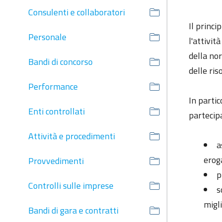
Consulenti e collaboratori
Il princi
Personale
l'attivit
della nor
Bandi di concorso
delle ris
Performance
In partic
Enti controllati
partecipa
Attività e procedimenti
a
erog
Provvedimenti
p
Controlli sulle imprese
s
migl
Bandi di gara e contratti