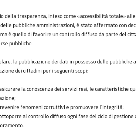
pio della trasparenza, inteso come «accessibilità totale» al
à delle pubbliche amministrazioni, è stato affermato con dec
ma è quello di favorire un controllo diffuso da parte del citta
orse pubbliche.
olare, la pubblicazione dei dati in possesso delle pubbliche
zione dei cittadini per i seguenti scopi:
ssicurare la conoscenza dei servizi resi, le caratteristiche q
azione;
revenire fenomeni corruttivi e promuovere l’integrità;
ottoporre al controllo diffuso ogni fase del ciclo di gestion
ioramento.