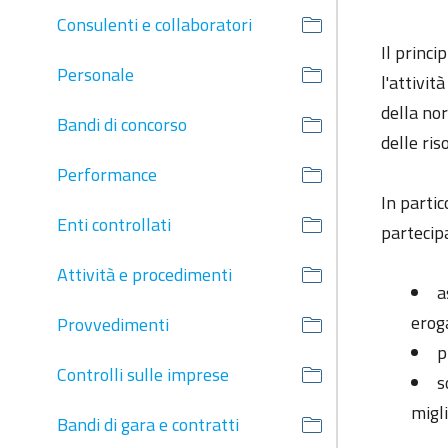
Consulenti e collaboratori
Il princi
Personale
l'attivit
della nor
Bandi di concorso
delle ris
Performance
In partic
Enti controllati
partecipa
Attività e procedimenti
a
erog
Provvedimenti
p
Controlli sulle imprese
s
migl
Bandi di gara e contratti