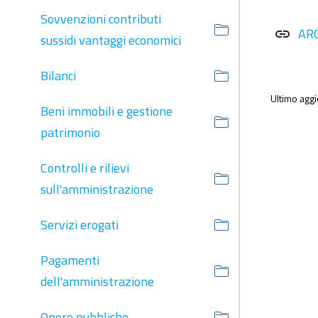
Sovvenzioni contributi
AR
link
sussidi vantaggi economici
Bilanci
Ultimo agg
Beni immobili e gestione
patrimonio
Controlli e rilievi
sull'amministrazione
Servizi erogati
Pagamenti
dell'amministrazione
Opere pubbliche