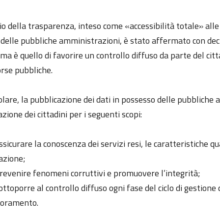
pio della trasparenza, inteso come «accessibilità totale» al
à delle pubbliche amministrazioni, è stato affermato con dec
ma è quello di favorire un controllo diffuso da parte del citta
orse pubbliche.
olare, la pubblicazione dei dati in possesso delle pubbliche
zione dei cittadini per i seguenti scopi:
ssicurare la conoscenza dei servizi resi, le caratteristiche q
azione;
revenire fenomeni corruttivi e promuovere l’integrità;
ottoporre al controllo diffuso ogni fase del ciclo di gestion
ioramento.