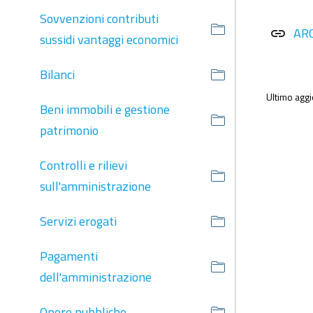
Sovvenzioni contributi
AR
link
sussidi vantaggi economici
Bilanci
Ultimo agg
Beni immobili e gestione
patrimonio
Controlli e rilievi
sull'amministrazione
Servizi erogati
Pagamenti
dell'amministrazione
Opere pubbliche