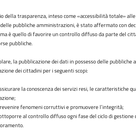
pio della trasparenza, inteso come «accessibilità totale» al
à delle pubbliche amministrazioni, è stato affermato con dec
ma è quello di favorire un controllo diffuso da parte del citta
orse pubbliche.
olare, la pubblicazione dei dati in possesso delle pubbliche
zione dei cittadini per i seguenti scopi:
ssicurare la conoscenza dei servizi resi, le caratteristiche q
azione;
revenire fenomeni corruttivi e promuovere l’integrità;
ottoporre al controllo diffuso ogni fase del ciclo di gestion
ioramento.