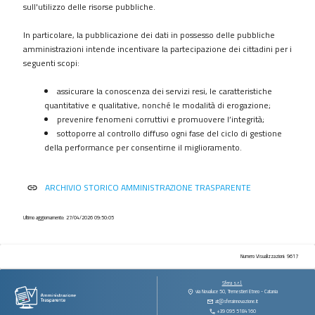
procedimenti
sull'utilizzo delle risorse pubbliche.
Provvedimenti
In particolare, la pubblicazione dei dati in possesso delle pubbliche
Controlli
amministrazioni intende incentivare la partecipazione dei cittadini per i
sulle
seguenti scopi:
imprese
assicurare la conoscenza dei servizi resi, le caratteristiche
Bandi
quantitative e qualitative, nonché le modalità di erogazione;
di
prevenire fenomeni corruttivi e promuovere l’integrità;
gara
sottoporre al controllo diffuso ogni fase del ciclo di gestione
e
della performance per consentirne il miglioramento.
contratti
Sovvenzioni
ARCHIVIO STORICO AMMINISTRAZIONE TRASPARENTE
link
contributi
sussidi
vantaggi
Ultimo aggiornamento: 27/04/2026 09:50:05
economici
Bilanci
Numero Visualizzazioni: 9617
Beni
Sfera s.r.l.
immobili
via Novaluce 50, Tremestieri Etneo - Catania
at@sferainnovazione.it
e
+39 095 5184160