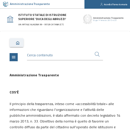
Amministrazione Trasparente
Accedi all'area riservata
close
Sezioni
ISTITUTO STATALE DI ISTRUZIONE
SUPERIORE 'DUCA DEGLI ABRUZZI'
Disposizioni
VIA ARTALE ALAGONA 99 - 95126 CATANIA (CT)
Generali
Organizzazione
Consulenti
e
collaboratori
menu
Personale
Bandi
Amministrazione Trasparente
di
concorso
COS'È
Performance
Il principio della trasparenza, inteso come «accessibilità totale» alle
Enti
informazioni che riguardano l'organizzazione e l'attività delle
controllati
pubbliche amministrazioni, è stato affermato con decreto legislativo 14
Attività
marzo 2013, n. 33. Obiettivo della norma è quello di favorire un
e
controllo diffuso da parte del cittadino sull'operato delle istituzioni e