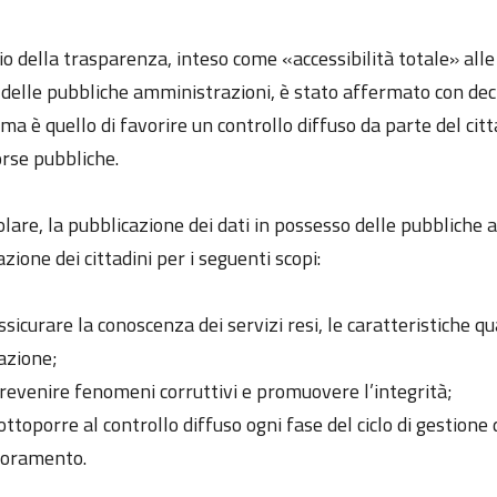
pio della trasparenza, inteso come «accessibilità totale» al
à delle pubbliche amministrazioni, è stato affermato con dec
ma è quello di favorire un controllo diffuso da parte del citta
orse pubbliche.
olare, la pubblicazione dei dati in possesso delle pubbliche
zione dei cittadini per i seguenti scopi:
ssicurare la conoscenza dei servizi resi, le caratteristiche q
azione;
revenire fenomeni corruttivi e promuovere l’integrità;
ottoporre al controllo diffuso ogni fase del ciclo di gestion
ioramento.