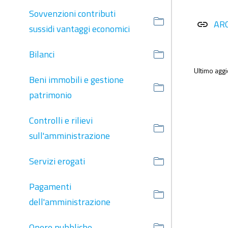
Sovvenzioni contributi
AR
link
sussidi vantaggi economici
Bilanci
Ultimo agg
Beni immobili e gestione
patrimonio
Controlli e rilievi
sull'amministrazione
Servizi erogati
Pagamenti
dell'amministrazione
Opere pubbliche