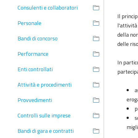
Consulenti e collaboratori
Il princi
Personale
l'attivit
della nor
Bandi di concorso
delle ris
Performance
In partic
Enti controllati
partecipa
Attività e procedimenti
a
erog
Provvedimenti
p
Controlli sulle imprese
s
migl
Bandi di gara e contratti