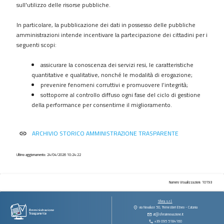
procedimenti
sull'utilizzo delle risorse pubbliche.
Provvedimenti
In particolare, la pubblicazione dei dati in possesso delle pubbliche
Controlli
amministrazioni intende incentivare la partecipazione dei cittadini per i
sulle
seguenti scopi:
imprese
assicurare la conoscenza dei servizi resi, le caratteristiche
Bandi
quantitative e qualitative, nonché le modalità di erogazione;
di
prevenire fenomeni corruttivi e promuovere l’integrità;
gara
sottoporre al controllo diffuso ogni fase del ciclo di gestione
e
della performance per consentirne il miglioramento.
contratti
Sovvenzioni
ARCHIVIO STORICO AMMINISTRAZIONE TRASPARENTE
link
contributi
sussidi
vantaggi
Ultimo aggiornamento: 24/04/2026 10:24:22
economici
Bilanci
Numero Visualizzazioni: 10193
Beni
Sfera s.r.l.
immobili
via Novaluce 50, Tremestieri Etneo - Catania
at@sferainnovazione.it
e
+39 095 5184160