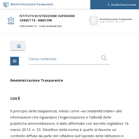
Amministrazione Trasparente
Accedi all'area riservata
close
Sezioni
ISTITUTO DI ISTRUZIONE SUPERIORE
CRAVETTA - MARCONI
Disposizioni
CORSO ROMA 70 - 12038 SAVIGLIANO (CN)
Generali
Organizzazione
Consulenti
e
collaboratori
menu
Personale
Bandi
Amministrazione Trasparente
di
concorso
COS'È
Performance
Il principio della trasparenza, inteso come «accessibilità totale» alle
Enti
informazioni che riguardano l'organizzazione e l'attività delle
controllati
pubbliche amministrazioni, è stato affermato con decreto legislativo 14
Attività
marzo 2013, n. 33. Obiettivo della norma è quello di favorire un
e
controllo diffuso da parte del cittadino sull'operato delle istituzioni e