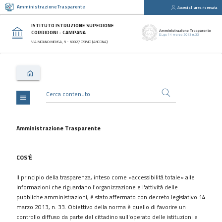
Amministrazione Trasparente
Accedi all'area riservata
close
Sezioni
ISTITUTO ISTRUZIONE SUPERIONE
CORRIDONI - CAMPANA
Disposizioni
VIA MOLINO MENSA, 5 - 60027 OSIMO (ANCONA)
Generali
Organizzazione
Consulenti
e
collaboratori
menu
Personale
Bandi
Amministrazione Trasparente
di
concorso
COS'È
Performance
Il principio della trasparenza, inteso come «accessibilità totale» alle
Enti
informazioni che riguardano l'organizzazione e l'attività delle
controllati
pubbliche amministrazioni, è stato affermato con decreto legislativo 14
Attività
marzo 2013, n. 33. Obiettivo della norma è quello di favorire un
e
controllo diffuso da parte del cittadino sull'operato delle istituzioni e