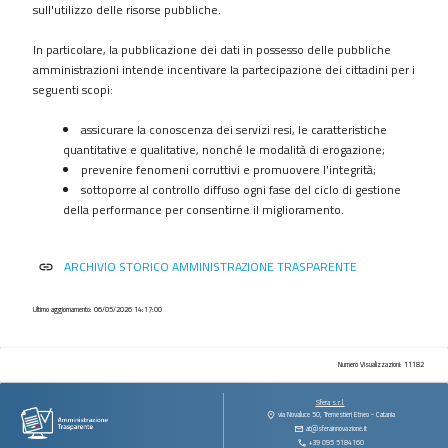
procedimenti
sull'utilizzo delle risorse pubbliche.
Provvedimenti
In particolare, la pubblicazione dei dati in possesso delle pubbliche
Controlli
amministrazioni intende incentivare la partecipazione dei cittadini per i
sulle
seguenti scopi:
imprese
assicurare la conoscenza dei servizi resi, le caratteristiche
Bandi
quantitative e qualitative, nonché le modalità di erogazione;
di
prevenire fenomeni corruttivi e promuovere l’integrità;
gara
sottoporre al controllo diffuso ogni fase del ciclo di gestione
e
della performance per consentirne il miglioramento.
contratti
Sovvenzioni
ARCHIVIO STORICO AMMINISTRAZIONE TRASPARENTE
link
contributi
sussidi
vantaggi
Ultimo aggiornamento: 06/05/2026 14:17:00
economici
Bilanci
Numero Visualizzazioni: 11182
Beni
Sfera s.r.l.
immobili
via Novaluce 50, Tremestieri Etneo - Catania
at@sferainnovazione.it
e
+39 095 5184160